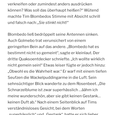
verkneifen oder zumindest anders ausdrücken
können? Was soll das überhaupt heißen?“ Wütend
machte Tim Blombedos Stimme mit Absicht schrill
und falsch nach:
„Sie stinkt nicht!“
Blombedo ließ bedröppelt seine Antennen sinken.
Auch Golmebo trat verunsichert von einem
geringelten Bein auf das andere. „Blombedo hat es
bestimmt nicht so gemeint“, sagte er kleinlaut. Der
dritte Quaksoentdecker schniefte. „Ich wollte wirklich
nicht gemein sein!“ Etwas leiser fügte er jedoch hinzu:
„Obwohl es die Wahrheit war.“ Er warf mit einem tiefen
Seufzen die Wackelpuddingarme in die Luft. Sein
sehnsüchtiger Blick wanderte zu dem Rosenbeet. „Die
Schnarzelblume ist zwar superhässlich …äähm ich
meine wunderschön, aber sie gibt keinen Gestank…
keinen Duft ab.“ Nach einem Seitenblick auf Tims
verständnisloses Gesicht, bei dem Worten
„superhässlich“ und „Gestank“, hatte er sich lieber