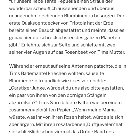
für unsere liebe Tante Pepuella einen Strauß der
wunderbar scheußlich aussehenden und überaus
unangenehm riechenden Blumbinen zu besorgen. Der
erste Quaksoentdecker von Triptola hat der Erde
bereits einen Besuch abgestattet und meinte, dass es
genau hier die schrecklichsten des ganzen Planeten
gibt.“ Er lehnte sich zur Seite und schielte mit zwei
seiner vier Augen auf das Rosenbeet von Tims Mutter.
Während er erneut auf seine Antennen patschte, die in
Tims Bademantel kriechen wollten, säuselte
Blombedo so freundlich wie er es vermochte:
„Garstiger Junge, würdest du uns also bitte gestatten,
ein paar von ihnen von den dornigen Stängeln
abzureißen?“ Tims Stirn bildete Falten wie bei einem
zusammengeknüllten Papier. „Wenn meine Mama
wüsste, was ihr von ihren Rosen haltet, würde sie sich
aber ärgern. Mit ihren rosafarbenen ‚Duftjuwelen‘ hat
sie schließlich schon viermal das Grüne Band des