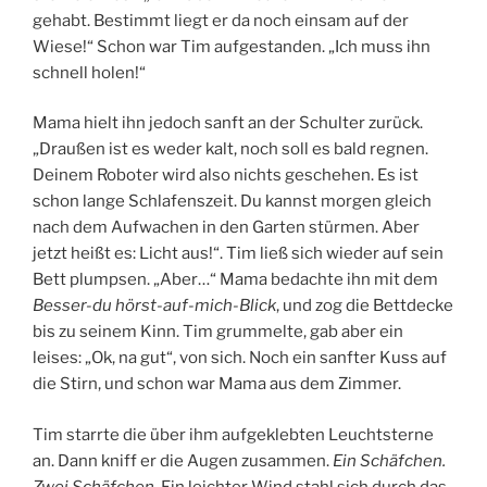
gehabt. Bestimmt liegt er da noch einsam auf der
Wiese!“ Schon war Tim aufgestanden. „Ich muss ihn
schnell holen!“
Mama hielt ihn jedoch sanft an der Schulter zurück.
„Draußen ist es weder kalt, noch soll es bald regnen.
Deinem Roboter wird also nichts geschehen. Es ist
schon lange Schlafenszeit. Du kannst morgen gleich
nach dem Aufwachen in den Garten stürmen. Aber
jetzt heißt es: Licht aus!“. Tim ließ sich wieder auf sein
Bett plumpsen. „Aber…“ Mama bedachte ihn mit dem
Besser-du hörst-auf-mich-Blick
, und zog die Bettdecke
bis zu seinem Kinn. Tim grummelte, gab aber ein
leises: „Ok, na gut“, von sich. Noch ein sanfter Kuss auf
die Stirn, und schon war Mama aus dem Zimmer.
Tim starrte die über ihm aufgeklebten Leuchtsterne
an. Dann kniff er die Augen zusammen.
Ein Schäfchen.
Zwei Schäfchen.
Ein leichter Wind stahl sich durch das