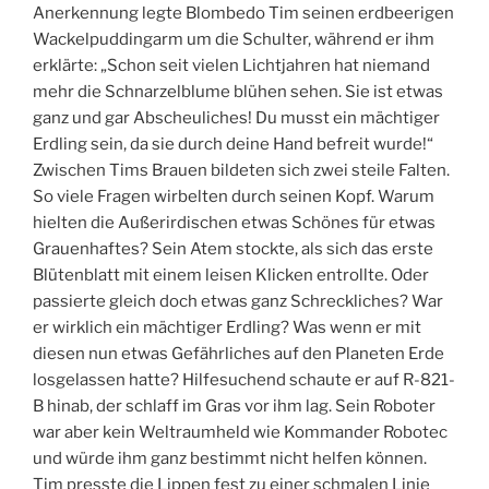
Anerkennung legte Blombedo Tim seinen erdbeerigen
Wackelpuddingarm um die Schulter, während er ihm
erklärte: „Schon seit vielen Lichtjahren hat niemand
mehr die Schnarzelblume blühen sehen. Sie ist etwas
ganz und gar Abscheuliches! Du musst ein mächtiger
Erdling sein, da sie durch deine Hand befreit wurde!“
Zwischen Tims Brauen bildeten sich zwei steile Falten.
So viele Fragen wirbelten durch seinen Kopf. Warum
hielten die Außerirdischen etwas Schönes für etwas
Grauenhaftes? Sein Atem stockte, als sich das erste
Blütenblatt mit einem leisen Klicken entrollte. Oder
passierte gleich doch etwas ganz Schreckliches? War
er wirklich ein mächtiger Erdling? Was wenn er mit
diesen nun etwas Gefährliches auf den Planeten Erde
losgelassen hatte? Hilfesuchend schaute er auf R-821-
B hinab, der schlaff im Gras vor ihm lag. Sein Roboter
war aber kein Weltraumheld wie Kommander Robotec
und würde ihm ganz bestimmt nicht helfen können.
Tim presste die Lippen fest zu einer schmalen Linie