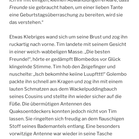
ich ihr mit einigen, kleinen Abwandlungen erkläre, dass
Freunde
sie gebraucht haben, um einer lieben Tante
eine Geburtstagsüberraschung zu bereiten, wird sie
das verstehen.“
Etwas Klebriges wand sich um seine Brust und zog ihn
ruckartig nach vorne. Tim landete mit seinem Gesicht
in einer weich-wabbeligen Masse. „Die besten
Freunde!“, hörte er gedämpft Blombedos vor Glück
klingelnde Stimme. Tim hob den Zeigefinger und
nuschelte: „Isch bekomhhe keiine Luupfttt!“ Golembo
packte ihn schnell am Kragen und zog ihn mit einem
lauten Schmatzen aus dem Wackelpuddingbauch
seines Cousins und stellte ihn wieder sicher auf die
Füße. Die übermütigen Antennen des
Quaksoentdeckers konnten jedoch nicht von Tim
lassen. Sie ringelten sich freudig an dem flauschigen
Stoff seines Bademantels entlang. Eine besonders
vorwitzige Antenne war wieder in seine Tasche