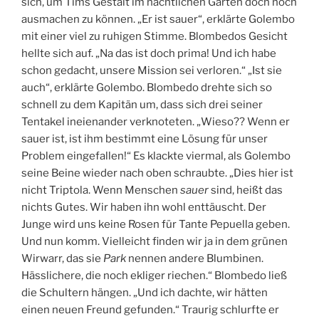
sich, um Tims Gestalt im nächtlichen Garten doch noch
ausmachen zu können. „Er ist sauer“, erklärte Golembo
mit einer viel zu ruhigen Stimme. Blombedos Gesicht
hellte sich auf. „Na das ist doch prima! Und ich habe
schon gedacht, unsere Mission sei verloren.“ „Ist sie
auch“, erklärte Golembo. Blombedo drehte sich so
schnell zu dem Kapitän um, dass sich drei seiner
Tentakel ineienander verknoteten. „Wieso?? Wenn er
sauer ist, ist ihm bestimmt eine Lösung für unser
Problem eingefallen!“ Es klackte viermal, als Golembo
seine Beine wieder nach oben schraubte. „Dies hier ist
nicht Triptola. Wenn Menschen
sauer
sind, heißt das
nichts Gutes. Wir haben ihn wohl enttäuscht. Der
Junge wird uns keine Rosen für Tante Pepuella geben.
Und nun komm. Vielleicht finden wir ja in dem grünen
Wirwarr, das sie
Park
nennen andere Blumbinen.
Hässlichere, die noch ekliger riechen.“ Blombedo ließ
die Schultern hängen. „Und ich dachte, wir hätten
einen neuen Freund gefunden.“ Traurig schlurfte er