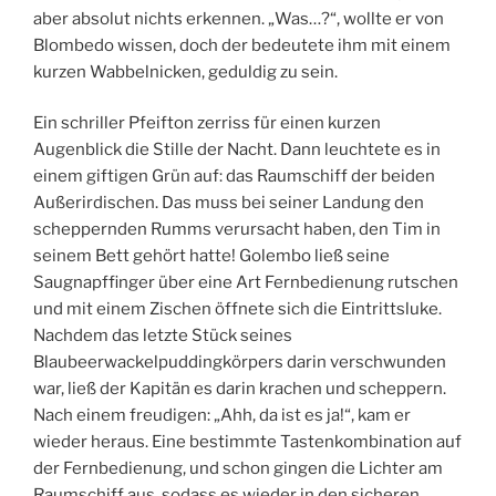
aber absolut nichts erkennen. „Was…?“, wollte er von
Blombedo wissen, doch der bedeutete ihm mit einem
kurzen Wabbelnicken, geduldig zu sein.
Ein schriller Pfeifton zerriss für einen kurzen
Augenblick die Stille der Nacht. Dann leuchtete es in
einem giftigen Grün auf: das Raumschiff der beiden
Außerirdischen. Das muss bei seiner Landung den
scheppernden Rumms verursacht haben, den Tim in
seinem Bett gehört hatte! Golembo ließ seine
Saugnapffinger über eine Art Fernbedienung rutschen
und mit einem Zischen öffnete sich die Eintrittsluke.
Nachdem das letzte Stück seines
Blaubeerwackelpuddingkörpers darin verschwunden
war, ließ der Kapitän es darin krachen und scheppern.
Nach einem freudigen: „Ahh, da ist es ja!“, kam er
wieder heraus. Eine bestimmte Tastenkombination auf
der Fernbedienung, und schon gingen die Lichter am
Raumschiff aus, sodass es wieder in den sicheren