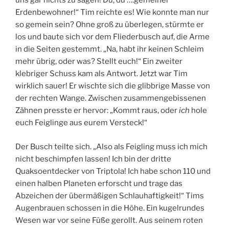
uns gar nichts zu sagen! Du, du ….gemeiner
Erdenbewohner!“ Tim reichte es! Wie konnte man nur
so gemein sein? Ohne groß zu überlegen, stürmte er
los und baute sich vor dem Fliederbusch auf, die Arme
in die Seiten gestemmt. „Na, habt ihr keinen Schleim
mehr übrig, oder was? Stellt euch!“ Ein zweiter
klebriger Schuss kam als Antwort. Jetzt war Tim
wirklich sauer! Er wischte sich die glibbrige Masse von
der rechten Wange. Zwischen zusammengebissenen
Zähnen presste er hervor: „Kommt raus, oder
ich
hole
euch Feiglinge aus eurem Versteck!“
Der Busch teilte sich. „Also als Feigling muss ich mich
nicht beschimpfen lassen! Ich bin der dritte
Quaksoentdecker von Triptola! Ich habe schon 110 und
einen halben Planeten erforscht und trage das
Abzeichen der übermäßigen Schlauhaftigkeit!“ Tims
Augenbrauen schossen in die Höhe. Ein kugelrundes
Wesen war vor seine Füße gerollt. Aus seinem roten