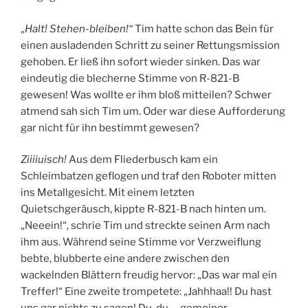
„
Halt! Stehen-bleiben!“
Tim hatte schon das Bein für
einen ausladenden Schritt zu seiner Rettungsmission
gehoben. Er ließ ihn sofort wieder sinken. Das war
eindeutig die blecherne Stimme von R-821-B
gewesen! Was wollte er ihm bloß mitteilen? Schwer
atmend sah sich Tim um. Oder war diese Aufforderung
gar nicht für ihn bestimmt gewesen?
Ziiiiuisch!
Aus dem Fliederbusch kam ein
Schleimbatzen geflogen und traf den Roboter mitten
ins Metallgesicht. Mit einem letzten
Quietschgeräusch, kippte R-821-B nach hinten um.
„Neeein!“, schrie Tim und streckte seinen Arm nach
ihm aus. Während seine Stimme vor Verzweiflung
bebte, blubberte eine andere zwischen den
wackelnden Blättern freudig hervor: „Das war mal ein
Treffer!“ Eine zweite trompetete: „Jahhhaa!! Du hast