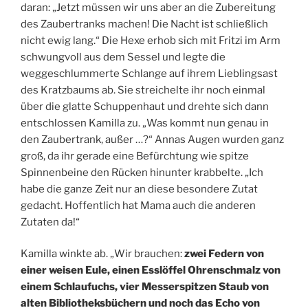
daran: „Jetzt müssen wir uns aber an die Zubereitung
des Zaubertranks machen! Die Nacht ist schließlich
nicht ewig lang.“ Die Hexe erhob sich mit Fritzi im Arm
schwungvoll aus dem Sessel und legte die
weggeschlummerte Schlange auf ihrem Lieblingsast
des Kratzbaums ab. Sie streichelte ihr noch einmal
über die glatte Schuppenhaut und drehte sich dann
entschlossen Kamilla zu. „Was kommt nun genau in
den Zaubertrank, außer …?“ Annas Augen wurden ganz
groß, da ihr gerade eine Befürchtung wie spitze
Spinnenbeine den Rücken hinunter krabbelte. „Ich
habe die ganze Zeit nur an diese besondere Zutat
gedacht. Hoffentlich hat Mama auch die anderen
Zutaten da!“
Kamilla winkte ab. „Wir brauchen:
zwei Federn von
einer weisen Eule, einen Esslöffel Ohrenschmalz von
einem Schlaufuchs, vier Messerspitzen Staub von
alten Bibliotheksbüchern und noch das Echo von