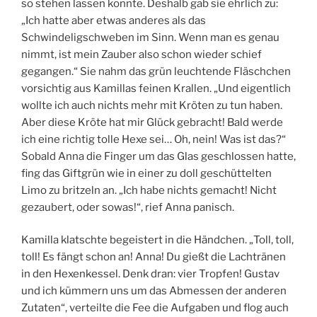
so stehen lassen konnte. Deshalb gab sie ehrlich zu:
„Ich hatte aber etwas anderes als das
Schwindeligschweben im Sinn. Wenn man es genau
nimmt, ist mein Zauber also schon wieder schief
gegangen.“ Sie nahm das grün leuchtende Fläschchen
vorsichtig aus Kamillas feinen Krallen. „Und eigentlich
wollte ich auch nichts mehr mit Kröten zu tun haben.
Aber diese Kröte hat mir Glück gebracht! Bald werde
ich eine richtig tolle Hexe sei… Oh, nein! Was ist das?“
Sobald Anna die Finger um das Glas geschlossen hatte,
fing das Giftgrün wie in einer zu doll geschüttelten
Limo zu britzeln an. „Ich habe nichts gemacht! Nicht
gezaubert, oder sowas!“, rief Anna panisch.
Kamilla klatschte begeistert in die Händchen. „Toll, toll,
toll! Es fängt schon an! Anna! Du gießt die Lachtränen
in den Hexenkessel. Denk dran: vier Tropfen! Gustav
und ich kümmern uns um das Abmessen der anderen
Zutaten“, verteilte die Fee die Aufgaben und flog auch