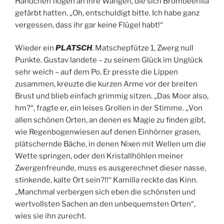
Händchen flogen an ihre Wangen, die sich Brombeerlila
gefärbt hatten. „Oh, entschuldigt bitte. Ich habe ganz
vergessen, dass ihr gar keine Flügel habt!“
Wieder ein
PLATSCH
. Matschepfütze 1, Zwerg null
Punkte. Gustav landete – zu seinem Glück im Unglück
sehr weich – auf dem Po. Er presste die Lippen
zusammen, kreuzte die kurzen Arme vor der breiten
Brust und blieb einfach grimmig sitzen. „Das Moor also,
hm?“, fragte er, ein leises Grollen in der Stimme. „Von
allen schönen Orten, an denen es Magie zu finden gibt,
wie Regenbogenwiesen auf denen Einhörner grasen,
plätschernde Bäche, in denen Nixen mit Wellen um die
Wette springen, oder den Kristallhöhlen meiner
Zwergenfreunde, muss es ausgerechnet dieser nasse,
stinkende, kalte Ort sein?!!“ Kamilla reckte das Kinn.
„Manchmal verbergen sich eben die schönsten und
wertvollsten Sachen an den unbequemsten Orten“,
wies sie ihn zurecht.