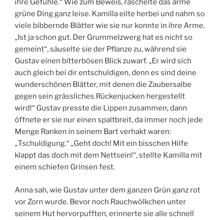
ihre Gefühle.“ Wie zum Beweis, raschelte das arme
grüne Ding ganz leise. Kamilla eilte herbei und nahm so
viele bibbernde Blätter wie sie nur konnte in ihre Arme.
„Ist ja schon gut. Der Grummelzwerg hat es nicht so
gemeint“, säuselte sie der Pflanze zu, während sie
Gustav einen bitterbösen Blick zuwarf. „Er wird sich
auch gleich bei dir entschuldigen, denn es sind deine
wunderschönen Blätter, mit denen die Zaubersalbe
gegen sein grässliches Rückenjucken hergestellt
wird!“ Gustav presste die Lippen zusammen, dann
öffnete er sie nur einen spaltbreit, da immer noch jede
Menge Ranken in seinem Bart verhakt waren:
„Tschuldigung.“ „Geht doch! Mit ein bisschen Hilfe
klappt das doch mit dem Nettsein!“, stellte Kamilla mit
einem schiefen Grinsen fest.
Anna sah, wie Gustav unter dem ganzen Grün ganz rot
vor Zorn wurde. Bevor noch Rauchwölkchen unter
seinem Hut hervorpufften, erinnerte sie alle schnell