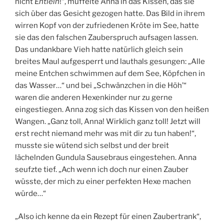
nicht
Entlein
!“, muffelte Anna in das Kissen, das sie
sich über das Gesicht gezogen hatte. Das Bild in ihrem
wirren Kopf von der zufriedenen Kröte im See, hatte
sie das den falschen Zauberspruch aufsagen lassen.
Das undankbare Vieh hatte natürlich gleich sein
breites Maul aufgesperrt und lauthals gesungen: „Alle
meine Entchen schwimmen auf dem See, Köpfchen in
das Wasser…“ und bei „Schwänzchen in die Höh’“
waren die anderen Hexenkinder nur zu gerne
eingestiegen. Anna zog sich das Kissen von den heißen
Wangen. „Ganz toll, Anna! Wirklich ganz toll! Jetzt will
erst recht niemand mehr was mit dir zu tun haben!“,
musste sie wütend sich selbst und der breit
lächelnden Gundula Sausebraus eingestehen. Anna
seufzte tief. „Ach wenn ich doch nur einen Zauber
wüsste, der mich zu einer perfekten Hexe machen
würde…“
„Also ich kenne da ein Rezept für einen Zaubertrank“,