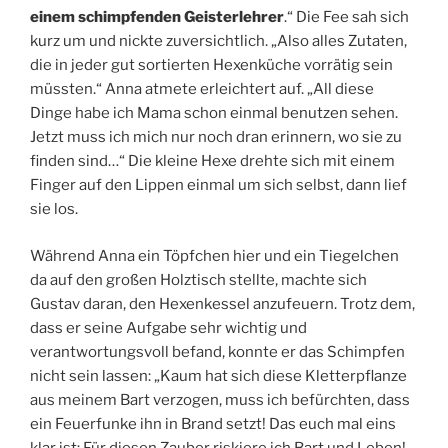
einem schimpfenden Geisterlehrer
.“ Die Fee sah sich
kurz um und nickte zuversichtlich. „Also alles Zutaten,
die in jeder gut sortierten Hexenküche vorrätig sein
müssten.“ Anna atmete erleichtert auf. „All diese
Dinge habe ich Mama schon einmal benutzen sehen.
Jetzt muss ich mich nur noch dran erinnern, wo sie zu
finden sind…“ Die kleine Hexe drehte sich mit einem
Finger auf den Lippen einmal um sich selbst, dann lief
sie los.
Während Anna ein Töpfchen hier und ein Tiegelchen
da auf den großen Holztisch stellte, machte sich
Gustav daran, den Hexenkessel anzufeuern. Trotz dem,
dass er seine Aufgabe sehr wichtig und
verantwortungsvoll befand, konnte er das Schimpfen
nicht sein lassen: „Kaum hat sich diese Kletterpflanze
aus meinem Bart verzogen, muss ich befürchten, dass
ein Feuerfunke ihn in Brand setzt! Das euch mal eins
klar ist: Für diesen Zauber riskiere ich Bart und Leben!