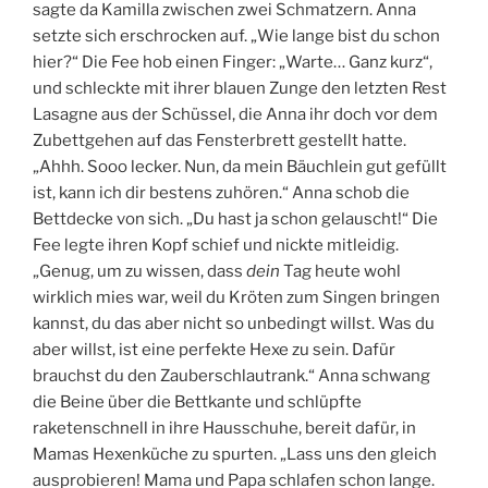
sagte da Kamilla zwischen zwei Schmatzern. Anna
setzte sich erschrocken auf. „Wie lange bist du schon
hier?“ Die Fee hob einen Finger: „Warte… Ganz kurz“,
und schleckte mit ihrer blauen Zunge den letzten Rest
Lasagne aus der Schüssel, die Anna ihr doch vor dem
Zubettgehen auf das Fensterbrett gestellt hatte.
„Ahhh. Sooo lecker. Nun, da mein Bäuchlein gut gefüllt
ist, kann ich dir bestens zuhören.“ Anna schob die
Bettdecke von sich. „Du hast ja schon gelauscht!“ Die
Fee legte ihren Kopf schief und nickte mitleidig.
„Genug, um zu wissen, dass
dein
Tag heute wohl
wirklich mies war, weil du Kröten zum Singen bringen
kannst, du das aber nicht so unbedingt willst. Was du
aber willst, ist eine perfekte Hexe zu sein. Dafür
brauchst du den Zauberschlautrank.“ Anna schwang
die Beine über die Bettkante und schlüpfte
raketenschnell in ihre Hausschuhe, bereit dafür, in
Mamas Hexenküche zu spurten. „Lass uns den gleich
ausprobieren! Mama und Papa schlafen schon lange.