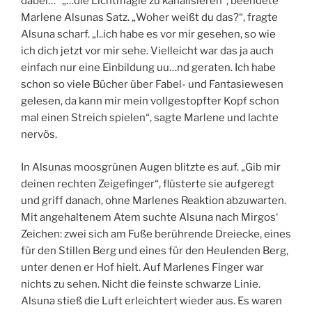
dabei…“ „…die Lichtmagie zu kanalisieren“, beendete
Marlene Alsunas Satz. „Woher weißt du das?“, fragte
Alsuna scharf. „I..ich habe es vor mir gesehen, so wie
ich dich jetzt vor mir sehe. Vielleicht war das ja auch
einfach nur eine Einbildung uu…nd geraten. Ich habe
schon so viele Bücher über Fabel- und Fantasiewesen
gelesen, da kann mir mein vollgestopfter Kopf schon
mal einen Streich spielen“, sagte Marlene und lachte
nervös.
In Alsunas moosgrünen Augen blitzte es auf. „Gib mir
deinen rechten Zeigefinger“, flüsterte sie aufgeregt
und griff danach, ohne Marlenes Reaktion abzuwarten.
Mit angehaltenem Atem suchte Alsuna nach Mirgos‘
Zeichen: zwei sich am Fuße berührende Dreiecke, eines
für den Stillen Berg und eines für den Heulenden Berg,
unter denen er Hof hielt. Auf Marlenes Finger war
nichts zu sehen. Nicht die feinste schwarze Linie.
Alsuna stieß die Luft erleichtert wieder aus. Es waren