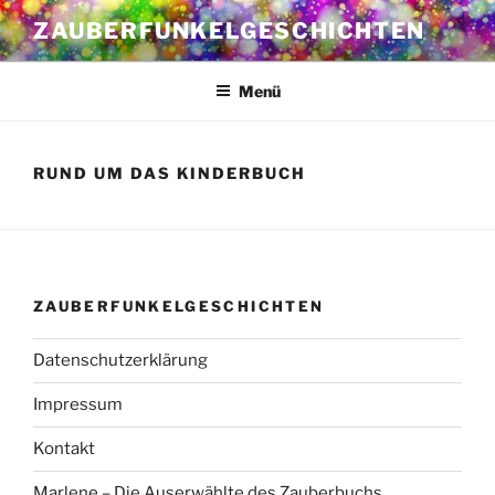
Zum
ZAUBERFUNKELGESCHICHTEN
Inhalt
springen
Menü
RUND UM DAS KINDERBUCH
ZAUBERFUNKELGESCHICHTEN
Datenschutzerklärung
Impressum
Kontakt
Marlene – Die Auserwählte des Zauberbuchs