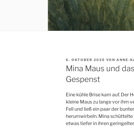
VERÖFFENTLICHT
6. OKTOBER 2025
VON
ANNE-K
AM
Mina Maus und da
Gespenst
Eine kühle Brise kam auf. Der 
kleine Maus zu lange vor ihm ve
Fell und ließ ein paar der bunt
herumwirbeln. Mina schüttelte
etwas tiefer in ihren geringelte