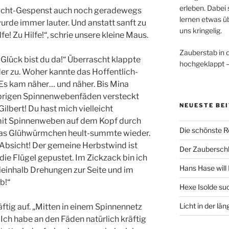
erleben. Dabei 
Nicht-Gespenst auch noch geradewegs
lernen etwas ü
rde immer lauter. Und anstatt sanft zu
uns kringelig.
fe! Zu Hilfe!“, schrie unsere kleine Maus.
Zauberstab in 
 Glück bist du da!“ Überrascht klappte
hochgeklappt —
er zu. Woher kannte das Hoffentlich-
Es kam näher… und näher. Bis Mina
lebrigen Spinnenwebenfäden versteckt
NEUESTE BE
ilbert! Du hast mich vielleicht
 mit Spinnenweben auf dem Kopf durch
Die schönste R
 Das Glühwürmchen heult-summte wieder.
 Absicht! Der gemeine Herbstwind ist
Der Zaubersch
 die Flügel gepustet. Im Zickzack bin ich
Hans Hase will 
ieinhalb Drehungen zur Seite und im
b!“
Hexe Isolde su
Licht in der lä
äftig auf. „Mitten in einem Spinnennetz
Ich habe an den Fäden natürlich kräftig