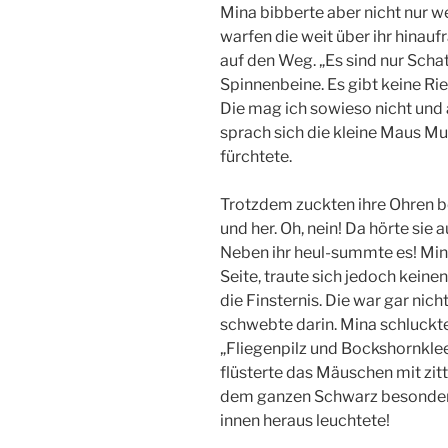
Mina bibberte aber nicht nur w
warfen die weit über ihr hina
auf den Weg. „Es sind nur Scha
Spinnenbeine. Es gibt keine Ri
Die mag ich sowieso nicht und 
sprach sich die kleine Maus Mut 
fürchtete.
Trotzdem zuckten ihre Ohren b
und her. Oh, nein! Da hörte si
Neben ihr heul-summte es! Min
Seite, traute sich jedoch keinen 
die Finsternis. Die war gar ni
schwebte darin. Mina schluckt
„Fliegenpilz und Bockshornklee,
flüsterte das Mäuschen mit zitt
dem ganzen Schwarz besonders 
innen heraus leuchtete!