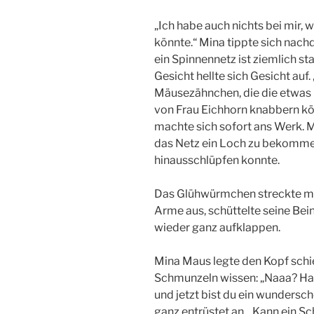
„Ich habe auch nichts bei mir,
könnte.“ Mina tippte sich nach
ein Spinnennetz ist ziemlich sta
Gesicht hellte sich Gesicht au
Mäusezähnchen, die die etwas 
von Frau Eichhorn knabbern kö
machte sich sofort ans Werk. Mi
das Netz ein Loch zu bekommen
hinausschlüpfen konnte.
Das Glühwürmchen streckte mi
Arme aus, schüttelte seine Bei
wieder ganz aufklappen.
Mina Maus legte den Kopf schie
Schmunzeln wissen: „Naaa? Hab
und jetzt bist du ein wundersc
ganz entrüstet an. „Kann ein Sc