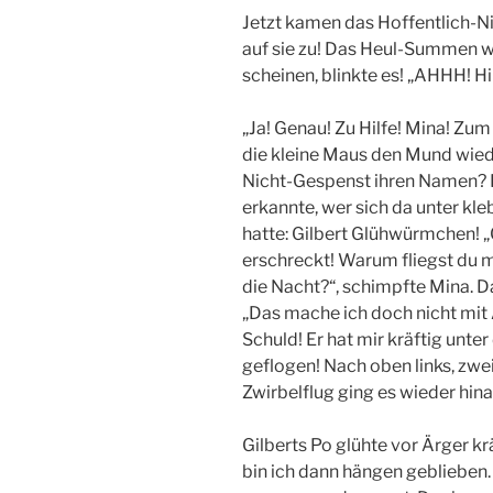
Jetzt kamen das Hoffentlich-
auf sie zu! Das Heul-Summen wu
scheinen, blinkte es! „AHHH! Hil
„Ja! Genau! Zu Hilfe! Mina! Zum
die kleine Maus den Mund wied
Nicht-Gespenst ihren Namen? 
erkannte, wer sich da unter k
hatte: Gilbert Glühwürmchen! „G
erschreckt! Warum fliegst du
die Nacht?“, schimpfte Mina.
„Das mache ich doch nicht mit
Schuld! Er hat mir kräftig unter
geflogen! Nach oben links, zwe
Zwirbelflug ging es wieder hina
Gilberts Po glühte vor Ärger kr
bin ich dann hängen geblieben. 