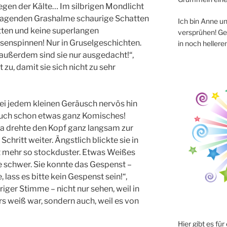
egen der Kälte… Im silbrigen Mondlicht
ufragenden Grashalme schaurige Schatten
Ich bin Anne u
tten und keine superlangen
versprühen! Ge
esenspinnen! Nur in Gruselgeschichten.
in noch hellere
außerdem sind sie nur ausgedacht!“,
zu, damit sie sich nicht zu sehr
ei jedem kleinen Geräusch nervös hin
e auch schon etwas ganz Komisches!
a drehte den Kopf ganz langsam zur
Schritt weiter. Ängstlich blickte sie in
cht mehr so stockduster. Etwas Weißes
e schwer. Sie konnte das Gespenst –
 lass es bitte kein Gespenst sein!“,
riger Stimme – nicht nur sehen, weil in
weiß war, sondern auch, weil es von
Hier gibt es fü