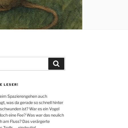
Suchen
E LESER!
beim Spazierengehen auch
t, was da gerade so schnell hinter
chwunden ist? War es ein Vogel
 doch eine Fee? Was war das neulich
ch am Fluss? Das verärgerte
 Trolls — eindeutig!