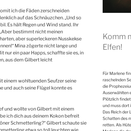
 womit ich die Fäden zerschneiden
denklich auf das Schnäuzchen. „Und so
bil. Es hält Regen und Wind stand. Ihr
f. „Aber bestimmt nicht meinen
Komm mi
harten, aber superleckeren Nusskekse
Elfen!
nnen!“ Mina zögerte nicht lange und
t nur ein paar Happs, schaffte sie es, in
, aus dem Gilbert leicht
Für Marlene fi
raschelnden Sei
t einem wohltuenden Seufzer seine
die Prophezeiu
ne und auch seine Flügel konnte es
Auserwählten 
Plötzlich findet
und muss dort 
f und wollte von Gilbert mit einem
Das Reich der L
e ich dich aus deinem Kokon befreit
Schatten des 
höner Schmetterling?“ Gilbert schaute sie
retten. Als Hü
hmetterling etwa so toll leuchten wie