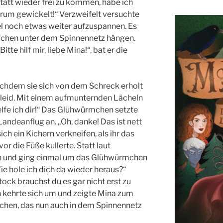
tatt wieder frei zu kommen, habe ich
rum gewickelt!“ Verzweifelt versuchte
 noch etwas weiter aufzuspannen. Es
öpfchen unter dem Spinnennetz hängen.
tte hilf mir, liebe Mina!“, bat er die
achdem sie sich von dem Schreck erholt
hr leid. Mit einem aufmunternden Lächeln
elfe ich dir!“ Das Glühwürmchen setzte
andeanflug an. „Oh, danke! Das ist nett
ich ein Kichern verkneifen, als ihr das
r die Füße kullerte. Statt laut
ich und ging einmal um das Glühwürmchen
 hole ich dich da wieder heraus?“
ock brauchst du es gar nicht erst zu
 kehrte sich um und zeigte Mina zum
chen, das nun auch in dem Spinnennetz