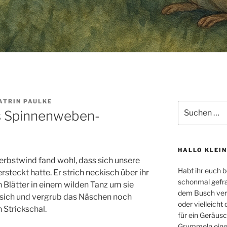
ATRIN PAULKE
Suche
s Spinnenweben-
nach:
HALLO KLEIN
Herbstwind fand wohl, dass sich unsere
Habt ihr euch 
rsteckt hatte. Er strich neckisch über ihr
schonmal gefrag
en Blätter in einem wilden Tanz um sie
dem Busch vers
 sich und vergrub das Näschen noch
oder vielleicht
n Strickschal.
für ein Geräus
Grummeln eines