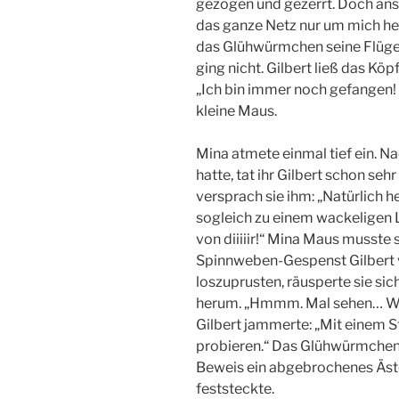
gezogen und gezerrt. Doch ans
das ganze Netz nur um mich he
das Glühwürmchen seine Flügel
ging nicht. Gilbert ließ das K
„Ich bin immer noch gefangen! Bi
kleine Maus.
Mina atmete einmal tief ein. N
hatte, tat ihr Gilbert schon se
versprach sie ihm: „Natürlich h
sogleich zu einem wackeligen L
von diiiiir!“ Mina Maus musste s
Spinnweben-Gespenst Gilbert vo
loszuprusten, räusperte sie s
herum. „Hmmm. Mal sehen… Wie
Gilbert jammerte: „Mit einem St
probieren.“ Das Glühwürmchen
Beweis ein abgebrochenes Äst
feststeckte.